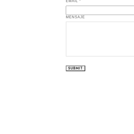
EMAIL
EMAIL
*
NOMBRE
TELÉFONO
MENSAJE
SUBMIT