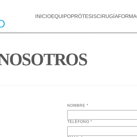
INICIO
EQUIPO
PRÓTESIS
CIRUGÍA
FORMA
NOSOTROS
NOMBRE
*
TELÉFONO
*